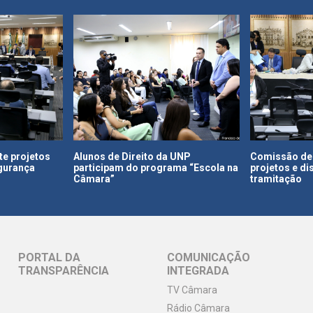
te projetos
Alunos de Direito da UNP
Comissão de 
egurança
participam do programa “Escola na
projetos e di
Câmara”
tramitação
PORTAL DA
COMUNICAÇÃO
TRANSPARÊNCIA
INTEGRADA
TV Câmara
Rádio Câmara