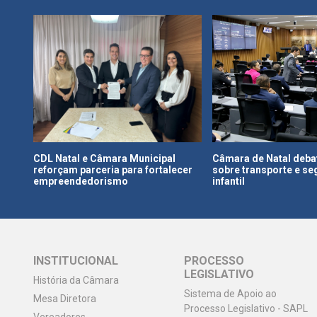
ia
CDL Natal e Câmara Municipal
Câmara de Natal deba
nal
reforçam parceria para fortalecer
sobre transporte e s
empreendedorismo
infantil
INSTITUCIONAL
PROCESSO
LEGISLATIVO
História da Câmara
Sistema de Apoio ao
Mesa Diretora
Processo Legislativo - SAPL