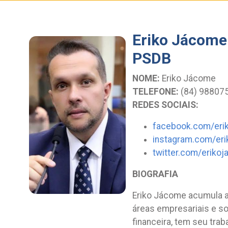
Eriko Jácome
PSDB
NOME:
Eriko Jácome
TELEFONE:
(84) 98807
REDES SOCIAIS:
facebook.com/eri
instagram.com/er
twitter.com/eriko
BIOGRAFIA
Eriko Jácome acumula a
áreas empresariais e s
financeira, tem seu trab