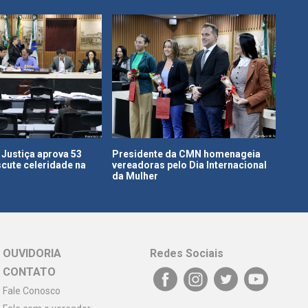
Justiça aprova 53
Presidente da CMN homenageia
CDL 
scute celeridade na
vereadoras pelo Dia Internacional
refo
da Mulher
emp
OUVIDORIA
Redes Sociais
CONTATO
Fale Conosco