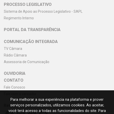
PROCESSO LEGISLATIVO
Sistema de Apoio ao Processo Legislativo - SAPL
Regimento Interno
PORTAL DA TRANSPARÊNCIA
COMUNICAÇÃO INTEGRADA
TV Câmara
Rádio Câmara
Assessoria de Comunicação
OUVIDORIA
CONTATO
Fale Conosco
Fale com o vereador
Para melhorar a sua experiência na plataforma e prover
serviços personalizados, utilizamos cookies. Ao aceitar,
Redes Sociais
você terá acesso a todas as funcionalidades do site. Para