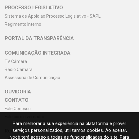
PROCESSO LEGISLATIVO
Sistema de Apoio ao Processo Legislativo - SAPL
Regimento Interno
PORTAL DA TRANSPARÊNCIA
COMUNICAÇÃO INTEGRADA
TV Câmara
Rádio Câmara
Assessoria de Comunicação
OUVIDORIA
CONTATO
Fale Conosco
Fale com o vereador
Para melhorar a sua experiência na plataforma e prover
serviços personalizados, utilizamos cookies. Ao aceitar,
Redes Sociais
você terá acesso a todas as funcionalidades do site. Para