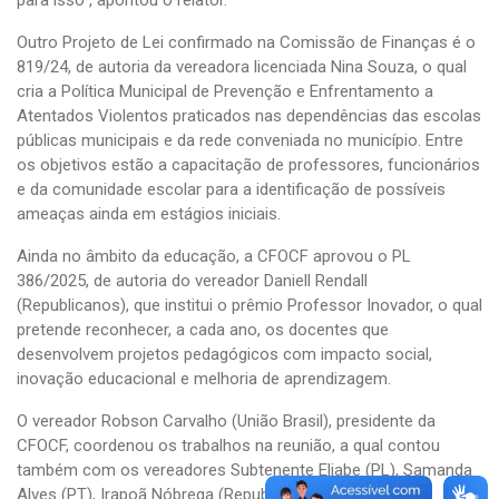
para isso”, apontou o relator.
Outro Projeto de Lei confirmado na Comissão de Finanças é o
819/24, de autoria da vereadora licenciada Nina Souza, o qual
cria a Política Municipal de Prevenção e Enfrentamento a
Atentados Violentos praticados nas dependências das escolas
públicas municipais e da rede conveniada no município. Entre
os objetivos estão a capacitação de professores, funcionários
e da comunidade escolar para a identificação de possíveis
ameaças ainda em estágios iniciais.
Ainda no âmbito da educação, a CFOCF aprovou o PL
386/2025, de autoria do vereador Daniell Rendall
(Republicanos), que institui o prêmio Professor Inovador, o qual
pretende reconhecer, a cada ano, os docentes que
desenvolvem projetos pedagógicos com impacto social,
inovação educacional e melhoria de aprendizagem.
O vereador Robson Carvalho (União Brasil), presidente da
CFOCF, coordenou os trabalhos na reunião, a qual contou
também com os vereadores Subtenente Eliabe (PL), Samanda
Alves (PT), Irapoã Nóbrega (Republicanos) e Léo Souza