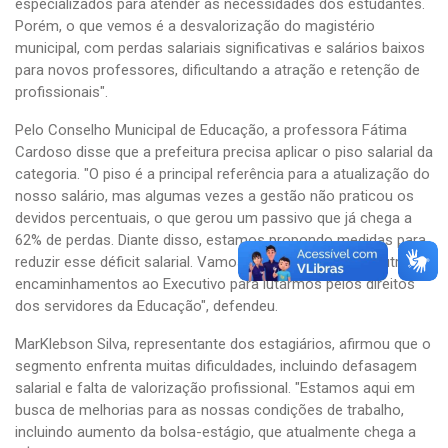
especializados para atender às necessidades dos estudantes.
Porém, o que vemos é a desvalorização do magistério
municipal, com perdas salariais significativas e salários baixos
para novos professores, dificultando a atração e retenção de
profissionais".
Pelo Conselho Municipal de Educação, a professora Fátima
Cardoso disse que a prefeitura precisa aplicar o piso salarial da
categoria. "O piso é a principal referência para a atualização do
nosso salário, mas algumas vezes a gestão não praticou os
devidos percentuais, o que gerou um passivo que já chega a
62% de perdas. Diante disso, estamos propondo medidas para
reduzir esse déficit salarial. Vamos levar essa pauta e outros
encaminhamentos ao Executivo para lutarmos pelos direitos
dos servidores da Educação", defendeu.
MarKlebson Silva, representante dos estagiários, afirmou que o
segmento enfrenta muitas dificuldades, incluindo defasagem
salarial e falta de valorização profissional. "Estamos aqui em
busca de melhorias para as nossas condições de trabalho,
incluindo aumento da bolsa-estágio, que atualmente chega a