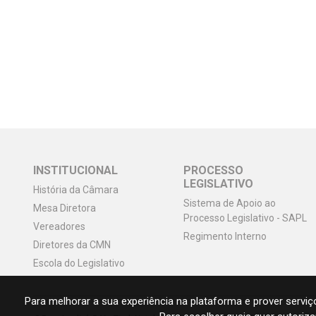
INSTITUCIONAL
PROCESSO
LEGISLATIVO
História da Câmara
Sistema de Apoio ao
Mesa Diretora
Processo Legislativo - SAPL
Vereadores
Regimento Interno
Diretores da CMN
Escola do Legislativo
Para melhorar a sua experiência na plataforma e prover serviço