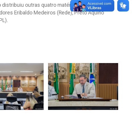
distribuiu outras quatro matérias para relatorias.
ores Eribaldo Medeiros (Rede), Preto Aquino
PL).